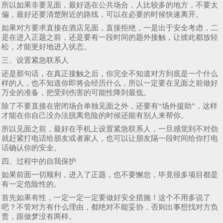
所以如果非要见面，最好选在公共场合，人比较多的地方，不要太
偏，最好还要清楚附近的路线，可以在必要的时候快速离开。
如果对方要求直接在酒店见面，直接拒绝，一是出于安全考虑，二
是在进入正题之前，还是要有一段时间的题外接触，让彼此都放轻
松，才能更好地进入状态。
三、设置紧急联系人
还是那句话，在真正接触之后，你完全不知道对方到底是一个什么
样的人，也不知道你即将会经历什么，所以一定要在见面之前做好
万全的准备，把受到伤害的可能性降到最低。
除了不要直接在密闭场合单独见面之外，还要有“场外援助”，这样
才能在你自己没办法脱离危险的时候还能有别人来帮你。
所以见面之前，最好在手机上设置紧急联系人，一旦感觉到不对劲
就赶紧打电话给朋友或者家人，也可以让朋友隔一段时间给你打电
话确认你的安全。
四、过程中的自我保护
如果前面一切顺利，进入了正题，也不要懈怠，毕竟很多项目都是
有一定危险性的。
首先如果有性，一定一定一定要做好安全措施！这个不用多说了
吧？不管对方有什么理由，都绝对不能妥协，否则出事想找对方负
责，跟做梦没有两样。