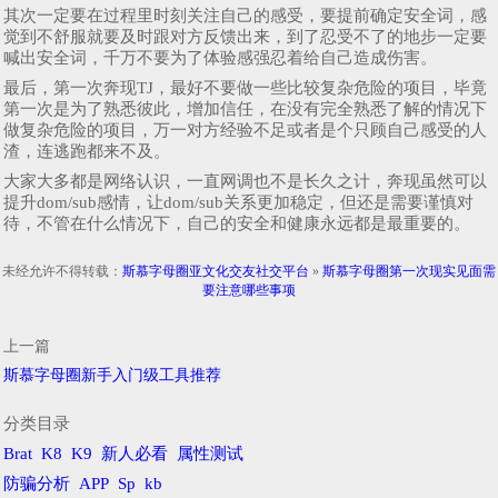
其次一定要在过程里时刻关注自己的感受，要提前确定安全词，感
觉到不舒服就要及时跟对方反馈出来，到了忍受不了的地步一定要
喊出安全词，千万不要为了体验感强忍着给自己造成伤害。
最后，第一次奔现TJ，最好不要做一些比较复杂危险的项目，毕竟
第一次是为了熟悉彼此，增加信任，在没有完全熟悉了解的情况下
做复杂危险的项目，万一对方经验不足或者是个只顾自己感受的人
渣，连逃跑都来不及。
大家大多都是网络认识，一直网调也不是长久之计，奔现虽然可以
提升dom/sub感情，让dom/sub关系更加稳定，但还是需要谨慎对
待，不管在什么情况下，自己的安全和健康永远都是最重要的。
未经允许不得转载：
斯慕字母圈亚文化交友社交平台
»
斯慕字母圈第一次现实见面需
要注意哪些事项
上一篇
斯慕字母圈新手入门级工具推荐
分类目录
Brat
K8
K9
新人必看
属性测试
防骗分析
APP
Sp
kb