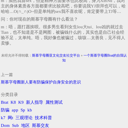
m：虽然我喜sex，但是精神方面要求也比较高，身为XinNu，我对
主的身体素质各方面都要求比较高吧，你要说我YJ崇拜也可以，哈
哈哈…O(∩_∩)O~但是单纯的sex我不喜欢呢，肯定要带上TJ等…
问：你对现在的斯慕字母圈有什么看法？
m：唔，愿打愿挨呗。很多男生看到女生lou大tui、lou凶的就过去
Tian，也不知道是不是网图，被骗钱什么的，其实也是自己社会经
验不足，太单纯。唔，我好像也被骗过，咳咳…太善良，见不得人
卖惨。
未经允许不得转载：
斯慕字母圈亚文化交友社交平台
»
一个斯慕字母圈Brat的自我认
知
上一篇
斯慕字母圈新人要有防骗保护自身安全的意识
分类目录
Brat
K8
K9
新人指导
属性测试
防骗
app
Sp
kb
k7
网t
三观理论
技术科普
Dom
Sub
地区
斯慕交友